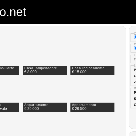
o.net
C
C
T
T
L
le/Corte
Casa Indipendente
Casa Indipendente
P
€ 8.000
€ 15.000
C
Z
D
P
S
C
o
Appartamento
Appartamento
rvate
€ 29.000
€ 29.500