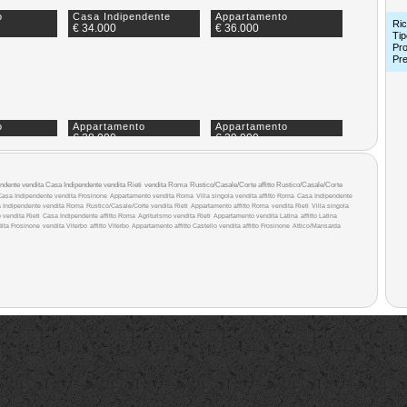
o
Casa Indipendente
Appartamento
Ric
€ 34.000
€ 36.000
Tip
Pro
Pr
o
Appartamento
Appartamento
€ 38.000
€ 39.000
ndente vendita
Casa Indipendente vendita Rieti
vendita Roma
Rustico/Casale/Corte affitto
Rustico/Casale/Corte
Casa Indipendente vendita Frosinone
Appartamento vendita Roma
Villa singola vendita
affitto Roma
Casa Indipendente
 Indipendente vendita Roma
Rustico/Casale/Corte vendita Rieti
Appartamento affitto Roma
vendita Rieti
Villa singola
vendita Rieti
Casa Indipendente affitto Roma
Agriturismo vendita Rieti
Appartamento vendita Latina
affitto Latina
ita Frosinone
vendita Viterbo
affitto Viterbo
Appartamento affitto
Castello vendita
affitto Frosinone
Attico/Mansarda
o
Appartamento
Terratetto
€ 42.000
€ 44.000
o
Appartamento
Casa Indipendente
€ 50.000
€ 50.000