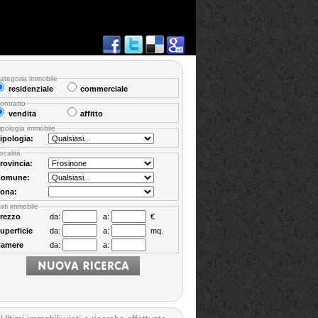
ategoria immobile
residenziale
commerciale
ontratto
vendita
affitto
ipologia immobile
ipologia:
ocalità
rovincia:
omune:
ona:
ati immobile
rezzo
da:
a:
€
uperficie
da:
a:
mq.
amere
da:
a: