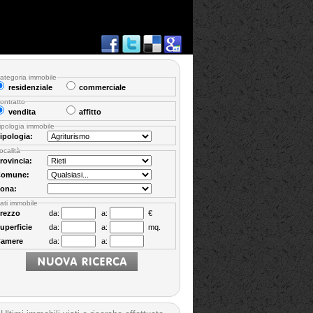
ategoria immobile
residenziale
commerciale
ontratto
vendita
affitto
ipologia immobile
ipologia:
ocalità
rovincia:
omune:
ona:
ati immobile
rezzo
da:
a:
€
uperficie
da:
a:
mq.
amere
da:
a: