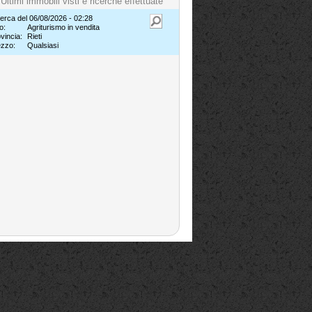
Ultimi immobili visti e ricerche effettuate
erca del 06/08/2026 - 02:28
o:
Agriturismo in vendita
vincia:
Rieti
ezzo:
Qualsiasi