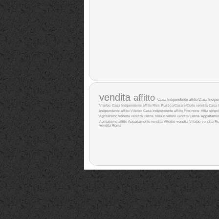
vendita
affitto
Casa Indipendente affitto
Casa Indipe
Viterbo
Casa Indipendente affitto Rieti
Rustico/Casale/Corte vendita
Casa I
Indipendente affitto Viterbo
Casa Indipendente affitto Frosinone
Villa singol
Agriturismo vendita
vendita Latina
Villa o villino vendita Latina
Appartamen
Agriturismo affitto
Appartamento vendita Viterbo
vendita Viterbo
vendita Fr
vendita Roma