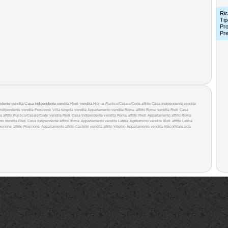
Ric
Tip
Pro
Pr
ndente vendita
Casa Indipendente vendita Rieti
vendita Roma
Rustico/Casale/Corte affitto
Casa Indipendente vendita
ndipendente vendita Frosinone
Villa singola vendita
Appartamento vendita Roma
affitto Roma
vendita Rieti
Casa
a affitto
Rustico/Casale/Corte vendita Rieti
Casa Indipendente vendita Roma
affitto Rieti
Appartamento affitto Roma
to vendita Rieti
Casa Indipendente affitto Roma
Appartamento vendita Latina
Agriturismo vendita Rieti
affitto Latina
osinone
affitto Frosinone
Appartamento affitto
Castello vendita
affitto Viterbo
Appartamento vendita
Attico/Mansarda