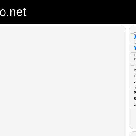
o.net
C
C
T
T
L
P
C
Z
D
P
S
C