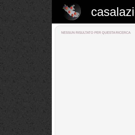
casalazi
casalazio.net
NESSUN RISULTATO PER QUESTA RICERCA