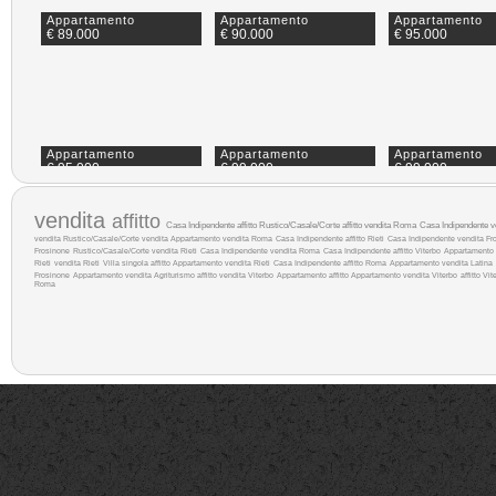
Appartamento
Appartamento
Appartamento
€ 89.000
€ 90.000
€ 95.000
Appartamento
Appartamento
Appartamento
€ 95.000
€ 99.000
€ 99.000
vendita
affitto
Casa Indipendente affitto
Rustico/Casale/Corte affitto
vendita Roma
Casa Indipendente ve
vendita
Rustico/Casale/Corte vendita
Appartamento vendita Roma
Casa Indipendente affitto Rieti
Casa Indipendente vendita Fr
Frosinone
Rustico/Casale/Corte vendita Rieti
Casa Indipendente vendita Roma
Casa Indipendente affitto Viterbo
Appartamento 
Rieti
vendita Rieti
Villa singola affitto
Appartamento vendita Rieti
Casa Indipendente affitto Roma
Appartamento vendita Latina
Frosinone
Appartamento vendita
Agriturismo affitto
vendita Viterbo
Appartamento affitto
Appartamento vendita Viterbo
affitto Vit
Roma
Appartamento
Appartamento
Attico/Mansard
€ 108.000
€ 109.000
€ 110.000
Appartamento
Villa a schiera
Appartamento
€ 115.000
€ 119.000
€ 119.000