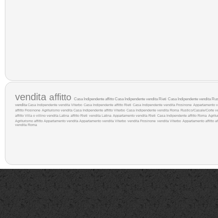
vendita
affitto
Casa Indipendente affitto
Casa Indipendente vendita Rieti
Casa Indipendente vendita
Rus
vendita
Casa Indipendente vendita Viterbo
Casa Indipendente affitto Rieti
Casa Indipendente vendita Frosinone
Appartamento 
affitto Frosinone
Agriturismo vendita
Casa Indipendente affitto Viterbo
Casa Indipendente vendita Roma
Rustico/Casale/Corte ve
affitto
Villa o villino vendita Latina
affitto Rieti
vendita Latina
Appartamento vendita Rieti
Casa Indipendente affitto Roma
Agritu
Agriturismo affitto
Appartamento vendita
Appartamento vendita Viterbo
vendita Frosinone
vendita Viterbo
Appartamento affitto
af
vendita Roma