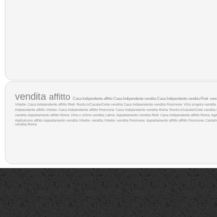
vendita
affitto
Casa Indipendente affitto
Casa Indipendente vendita
Casa Indipendente vendita Rieti
ven
Viterbo
Casa Indipendente affitto Rieti
Rustico/Casale/Corte vendita
Casa Indipendente vendita Frosinone
Villa singola vendita
Indipendente affitto Viterbo
Casa Indipendente affitto Frosinone
Casa Indipendente vendita Roma
Rustico/Casale/Corte vendita 
vendita
Appartamento affitto Roma
Villa o villino vendita Latina
Appartamento vendita Rieti
Casa Indipendente affitto Roma
Agr
Agriturismo affitto
Appartamento vendita Viterbo
vendita Viterbo
vendita Frosinone
Appartamento affitto
affitto Frosinone
Castel
vendita Roma