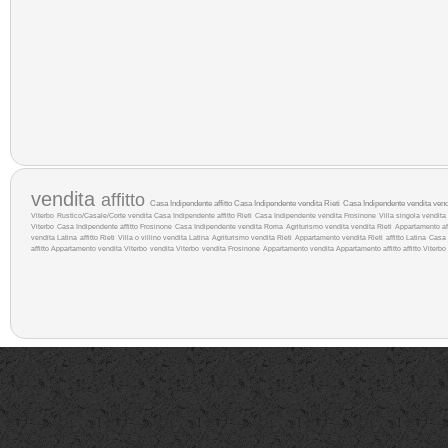
vendita
affitto
Casa Indipendente affitto
Casa Indipendente vendita Rieti
Casa Indipendente vendita
ven
Viterbo
Rustico/Casale/Corte vendita
Casa Indipendente affitto Rieti
Casa Indipendente vendita Frosinone
Villa singola vendita
Viterbo
Casa Indipendente affitto Frosinone
Casa Indipendente vendita Roma
Agriturismo vendita
vendita Rieti
Appartamento af
vendita Latina
affitto Rieti
Villa o villino vendita Latina
Agriturismo vendita Rieti
Appartamento vendita Rieti
affitto Latina
Casa 
affitto
Appartamento vendita Viterbo
vendita Viterbo
vendita Frosinone
Appartamento vendita
Appartamento affitto
affitto Viterbo