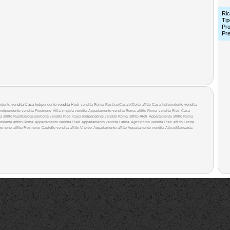
Ric
Tip
Pro
Pr
ndente vendita
Casa Indipendente vendita Rieti
vendita Roma
Rustico/Casale/Corte affitto
Casa Indipendente vendita
ndipendente vendita Frosinone
Villa singola vendita
Appartamento vendita Roma
affitto Roma
vendita Rieti
Casa
a affitto
Rustico/Casale/Corte vendita Rieti
Casa Indipendente vendita Roma
affitto Rieti
Appartamento affitto Roma
endente affitto Roma
Appartamento vendita Rieti
Appartamento vendita Latina
Agriturismo vendita Rieti
affitto Latina
osinone
affitto Frosinone
Castello vendita
affitto Viterbo
Appartamento affitto
Appartamento vendita
Attico/Mansarda