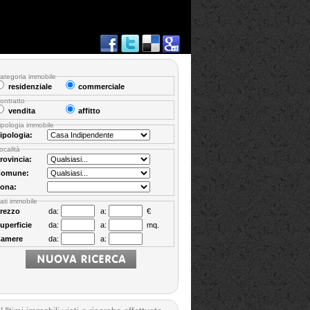
ategoria immobile
residenziale
commerciale
ontratto
vendita
affitto
ipologia immobile
ipologia:
ocalità
rovincia:
omune:
ona:
ati immobile
rezzo
da:
a:
€
uperficie
da:
a:
mq.
amere
da:
a: