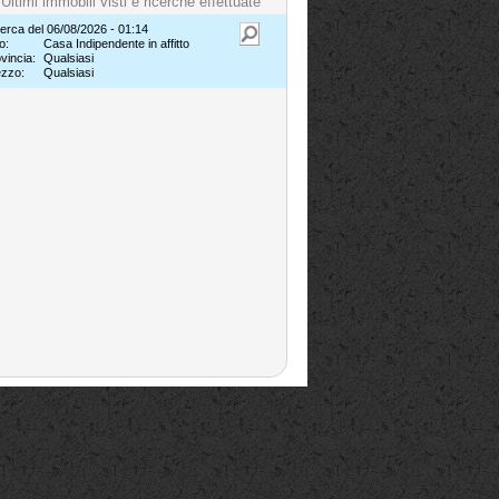
Ultimi immobili visti e ricerche effettuate
erca del 06/08/2026 - 01:14
o:
Casa Indipendente in affitto
vincia:
Qualsiasi
ezzo:
Qualsiasi