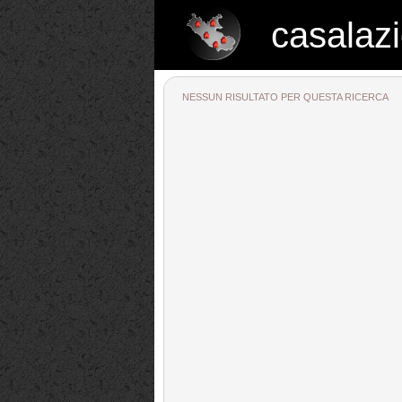
casalazi
casalazio.net
NESSUN RISULTATO PER QUESTA RICERCA