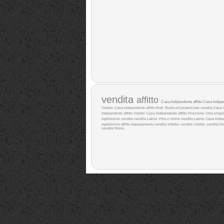
vendita
affitto
Casa Indipendente affitto
Casa Indipe
Viterbo
Casa Indipendente affitto Rieti
Rustico/Casale/Corte vendita
Casa I
Indipendente affitto Viterbo
Casa Indipendente affitto Frosinone
Villa singol
Agriturismo vendita
vendita Latina
Villa o villino vendita Latina
Casa Indip
Agriturismo affitto
Appartamento vendita Viterbo
vendita Viterbo
vendita Fr
vendita Roma