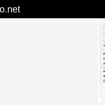
o.net
C
C
T
T
L
P
C
Z
D
P
S
C