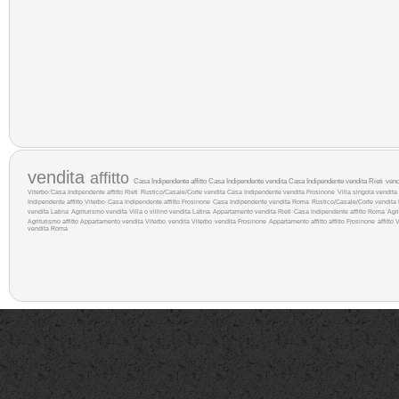
vendita
affitto
Casa Indipendente affitto
Casa Indipendente vendita
Casa Indipendente vendita Rieti
ven
Viterbo
Casa Indipendente affitto Rieti
Rustico/Casale/Corte vendita
Casa Indipendente vendita Frosinone
Villa singola vendita
Indipendente affitto Viterbo
Casa Indipendente affitto Frosinone
Casa Indipendente vendita Roma
Rustico/Casale/Corte vendita 
vendita Latina
Agriturismo vendita
Villa o villino vendita Latina
Appartamento vendita Rieti
Casa Indipendente affitto Roma
Agri
Agriturismo affitto
Appartamento vendita Viterbo
vendita Viterbo
vendita Frosinone
Appartamento affitto
affitto Frosinone
affitto 
vendita Roma