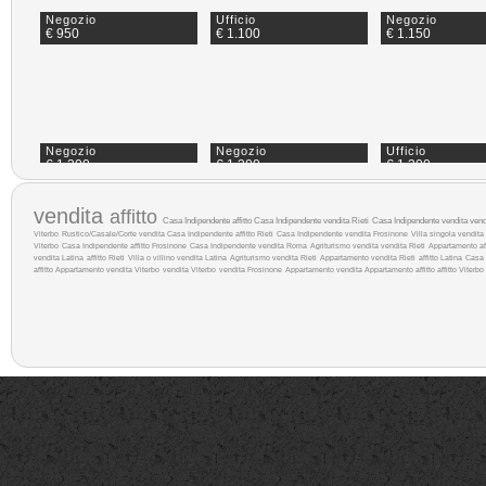
Negozio
Ufficio
Negozio
€ 950
€ 1.100
€ 1.150
Negozio
Negozio
Ufficio
€ 1.300
€ 1.300
€ 1.300
vendita
affitto
Casa Indipendente affitto
Casa Indipendente vendita Rieti
Casa Indipendente vendita
ven
Viterbo
Rustico/Casale/Corte vendita
Casa Indipendente affitto Rieti
Casa Indipendente vendita Frosinone
Villa singola vendita
Viterbo
Casa Indipendente affitto Frosinone
Casa Indipendente vendita Roma
Agriturismo vendita
vendita Rieti
Appartamento af
vendita Latina
affitto Rieti
Villa o villino vendita Latina
Agriturismo vendita Rieti
Appartamento vendita Rieti
affitto Latina
Casa 
affitto
Appartamento vendita Viterbo
vendita Viterbo
vendita Frosinone
Appartamento vendita
Appartamento affitto
affitto Viterbo
Negozio
Negozio
Capannone Indu
€ 1.700
€ 1.800
€ 2.500
Ufficio
Capannone Industriale
Negozio
€ 3.500
€ 3.800
€ 5.000