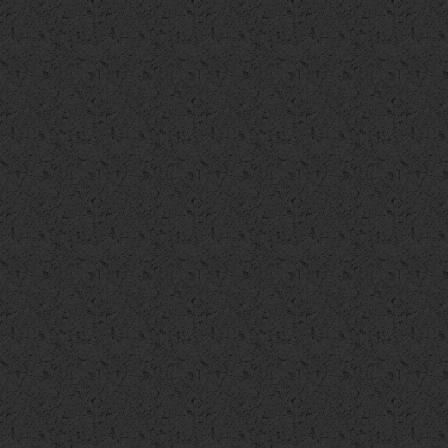
Capannone Industriale
Negozio
Negozio
€ 3.800
€ 5.000
€ 6.000
Ufficio
Trattative riservate