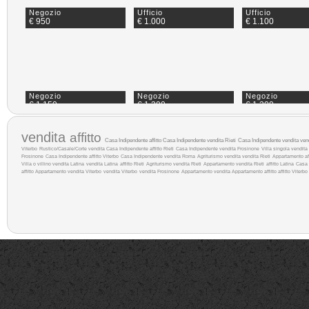
Negozio
Ufficio
Ufficio
€ 950
€ 1.000
€ 1.100
Negozio
Negozio
Negozio
€ 1.150
€ 1.200
€ 1.300
vendita
affitto
Casa Indipendente affitto
Casa Indipendente vendita Rieti
Casa Indipendente vendita
ven
Viterbo
Rustico/Casale/Corte vendita
Casa Indipendente affitto Rieti
Casa Indipendente vendita Frosinone
Villa singola vendita
Frosinone
Casa Indipendente affitto Viterbo
Casa Indipendente vendita Roma
Agriturismo vendita
vendita Rieti
Appartamento af
Villa o villino vendita Latina
vendita Latina
affitto Rieti
Agriturismo vendita Rieti
Appartamento vendita Rieti
affitto Latina
Casa 
affitto
Appartamento vendita Viterbo
vendita Viterbo
vendita Frosinone
Appartamento vendita
Appartamento affitto
affitto Viterbo
Ufficio
Ufficio
Negozio
€ 1.300
€ 1.700
€ 1.700
Negozio
Capannone Industriale
Ufficio
€ 1.800
€ 2.500
€ 3.200